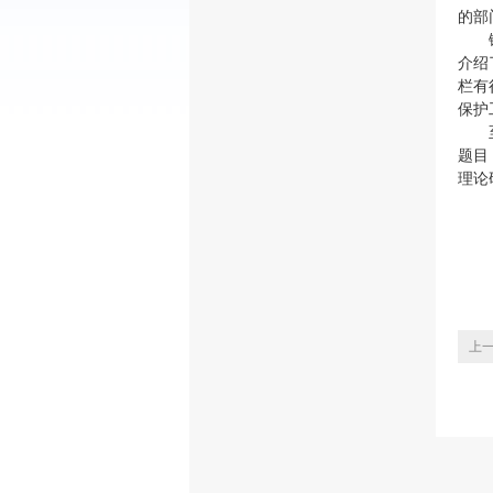
的部
镇党
介绍
栏有
保护
至此
题目
理论
上