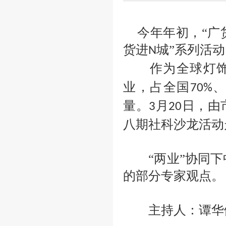
今年年初，
“广
货进
城”系列活
N
作为全球灯饰
业，占全国
、
70%
量。
月
日，由
3
20
八期社科沙龙活动
“两业”协同
的部分专家观点。
主持人：谭华