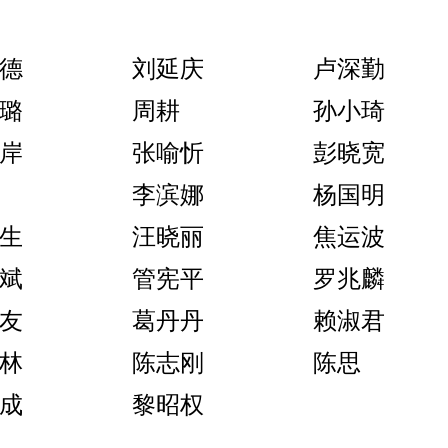
德
刘延庆
卢深勤
璐
周耕
孙小琦
岸
张喻忻
彭晓宽
李滨娜
杨国明
生
汪晓丽
焦运波
斌
管宪平
罗兆麟
友
葛丹丹
赖淑君
林
陈志刚
陈思
成
黎昭权