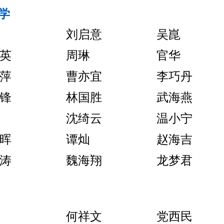
学
刘启意
吴崑
英
周琳
官华
萍
曹亦宜
李巧丹
锋
林国胜
武海燕
沈绮云
温小宁
晖
谭灿
赵海吉
涛
魏海翔
龙梦君
何祥文
党西民