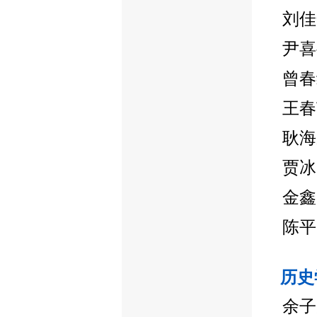
刘佳
尹喜
曾春
王春
耿海
贾冰
金鑫
陈平
历史
余子