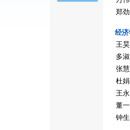
郑劲
经济
王昊
多淑
张慧
杜娟
王永
董一
钟生