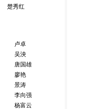
楚秀红
卢卓
吴泱
唐国雄
廖艳
景涛
李向强
杨富云