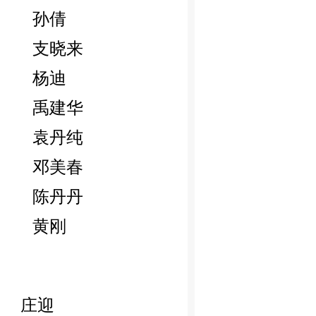
孙倩
支晓来
杨迪
禹建华
袁丹纯
邓美春
陈丹丹
黄刚
庄迎