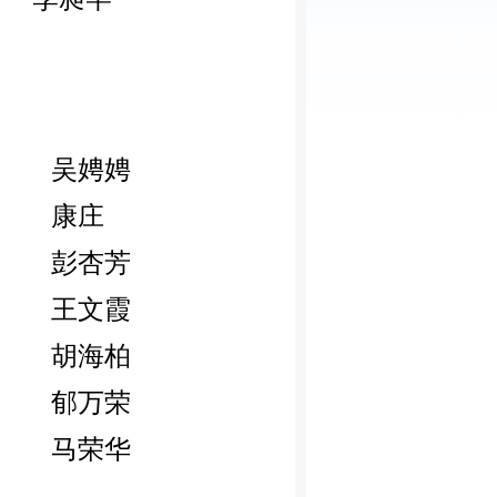
吴娉娉
康庄
彭杏芳
王文霞
胡海柏
郁万荣
马荣华