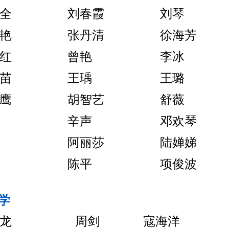
全
刘春霞
刘琴
艳
张丹清
徐海芳
红
曾艳
李冰
苗
王瑀
王璐
鹰
胡智艺
舒薇
辛声
邓欢琴
阿丽莎
陆婵娣
陈平
项俊波
学
龙
周剑
寇海洋