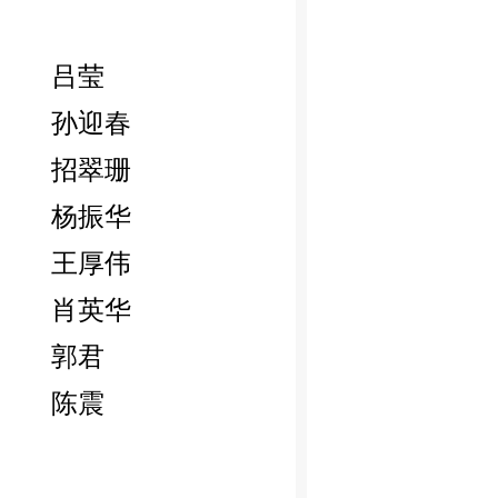
吕莹
孙迎春
招翠珊
杨振华
王厚伟
肖英华
郭君
陈震