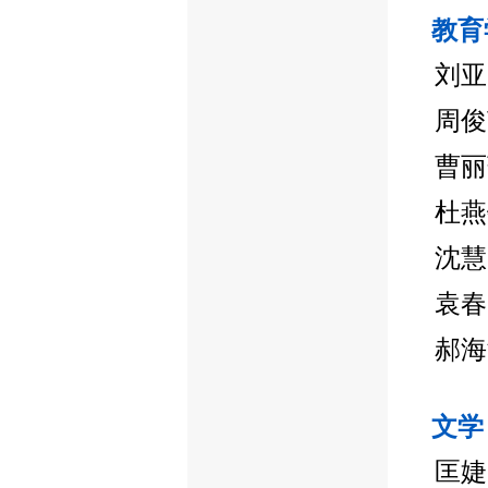
教育
刘亚
周俊
曹丽
杜燕
沈慧
袁春
郝海
文学
匡婕