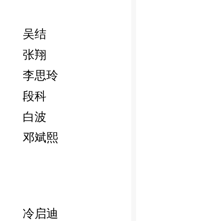
吴结
张翔
李思玲
段科
白波
邓斌熙
冷启迪