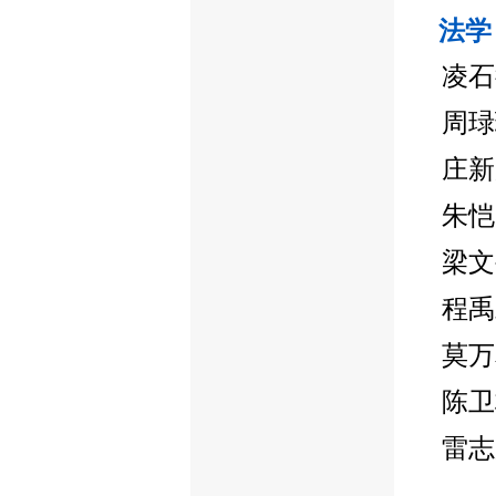
法学
凌石
周琭
庄新
朱恺
梁文
程禹
莫万
陈卫
雷志