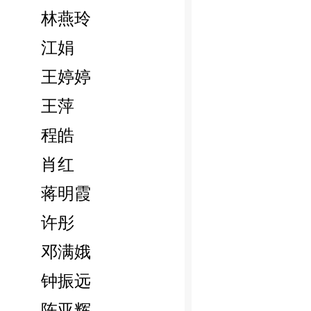
林燕玲
江娟
王婷婷
王萍
程皓
肖红
蒋明霞
许彤
邓满娥
钟振远
陈亚辉