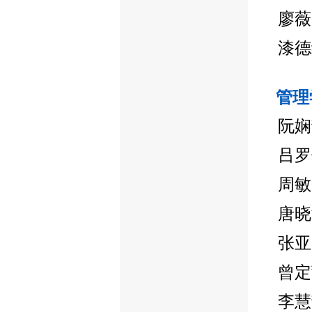
廖薇
漆德
管理
阮娴
吕罗
周敏
唐晓
张亚
曾定
李慧