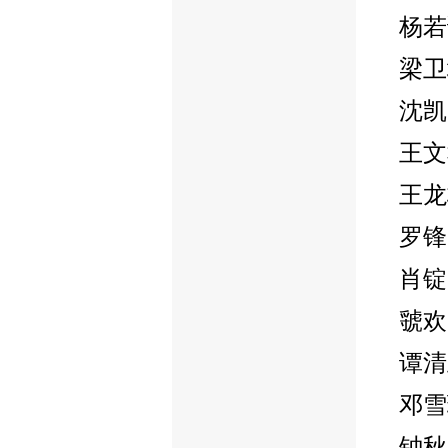
杨若
梁卫
沈凯
王文
王龙
罗锋
肖锭
虢欢
谭清
邓雪
钟秋