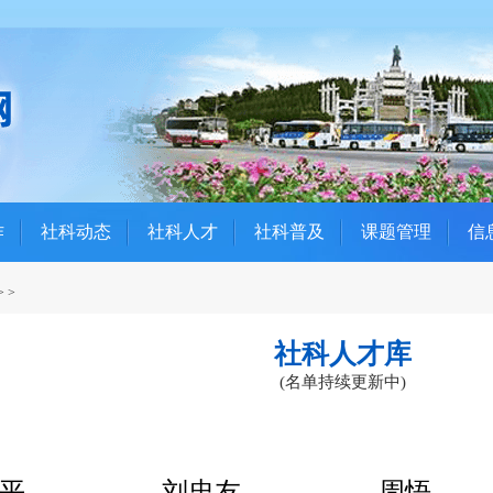
作
社科动态
社科人才
社科普及
课题管理
信
>
>
社科人才库
(名单持续更新中)
平
刘忠友
周悟