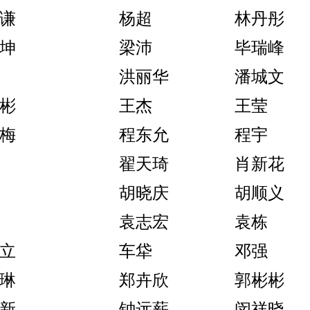
谦
杨超
林丹彤
坤
梁沛
毕瑞峰
洪丽华
潘城文
彬
王杰
王莹
梅
程东允
程宇
翟天琦
肖新花
胡晓庆
胡顺义
袁志宏
袁栋
立
车牮
邓强
琳
郑卉欣
郭彬彬
新
钟远薪
闵祥晓