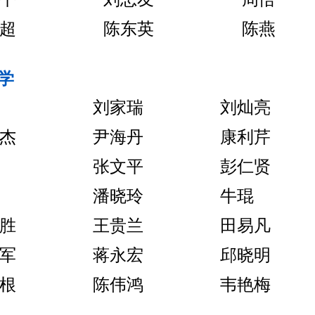
超
陈东英
陈燕
学
刘家瑞
刘灿亮
杰
尹海丹
康利芹
张文平
彭仁贤
潘晓玲
牛琨
胜
王贵兰
田易凡
军
蒋永宏
邱晓明
根
陈伟鸿
韦艳梅