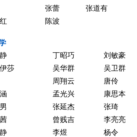
张蕾
张道有
红
陈波
学
静
丁昭巧
刘敏豪
伊莎
吴华群
吴卫群
周翔云
唐伶
涵
孟光兴
康思本
男
张延杰
张琦
茜
曾贱吉
李亮亮
静
李煜
杨令